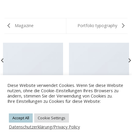
Magazine
Portfolio typography
Diese Website verwendet Cookies. Wenn Sie diese Website
ANOTHER PRINT PACKAGE
FL3 PRINT PACKAGE
nutzen, ohne die Cookie-Einstellungen Ihres Browsers zu
ändern, stimmen Sie der Verwendung von Cookies zu.
Ihre Einstellungen zu Cookies für diese Website:
Accept All
Cookie Settings
KONTAKT
IMPRESSUM
DATENSCHUTZERKLÄRUNG
AGB
WIDERRUFSRECHT
Datenschutzerklärung/Privacy Policy
© 2026 Copyright