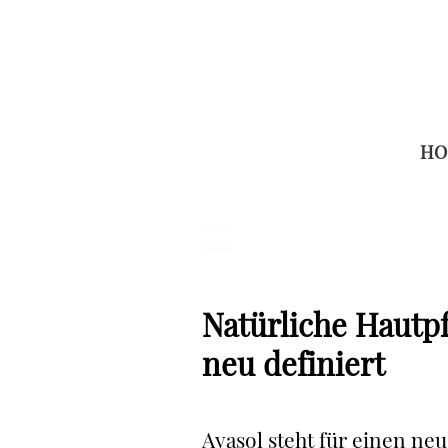
Skip
to
content
HO
Natürliche Hautp
neu definiert
Ayasol steht für einen neu