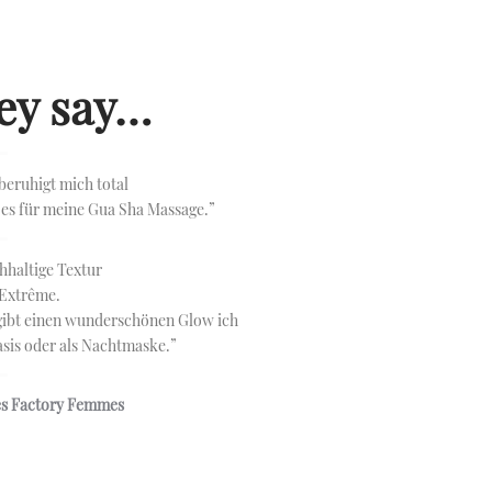
ey say…
 beruhigt mich total
es für meine Gua Sha Massage.”
chhaltige Textur
Extrême.
 gibt einen wunderschönen Glow ich
sis oder als Nachtmaske.”
s Factory Femmes