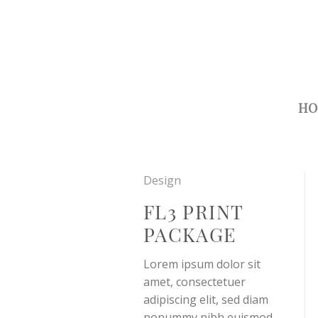
Skip
to
content
HO
Design
FL3 PRINT
PACKAGE
Lorem ipsum dolor sit
amet, consectetuer
adipiscing elit, sed diam
nonummy nibh euismod